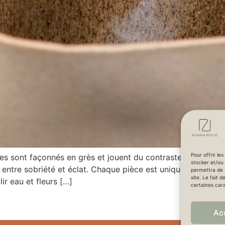
Pour offrir le
nt façonnés en grès et jouent du contraste entre un intéri
stocker et/ou 
entre sobriété et éclat. Chaque pièce est unique, reproduisant
permettra de 
site. Le fait 
ir eau et fleurs […]
certaines cara
Ac