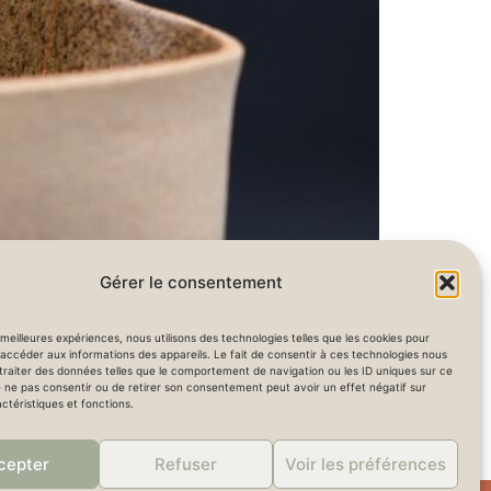
Gérer le consentement
s meilleures expériences, nous utilisons des technologies telles que les cookies pour
eur brillant qui réfléchit la lumière et
accéder aux informations des appareils. Le fait de consentir à ces technologies nous
 l’illusion d’un sac froissé, et l’intérieur est
traiter des données telles que le comportement de navigation ou les ID uniques sur ce
de ne pas consentir ou de retirer son consentement peut avoir un effet négatif sur
ctéristiques et fonctions.
cepter
Refuser
Voir les préférences